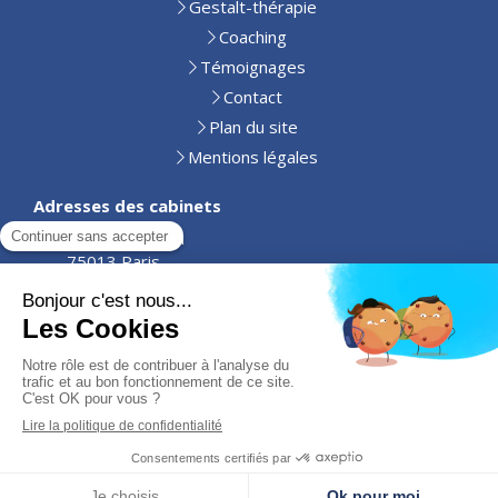
Gestalt-thérapie
Coaching
Témoignages
Contact
Plan du site
Mentions légales
Adresses des cabinets
10 rue Chéreau
75013 Paris
63 rue Aglophile Fradin,
86100 Châtellerault
06 74 49 73 50
Création et référencement du site par Simplébo
Site partenaire de
Annuaire Thérapeutes