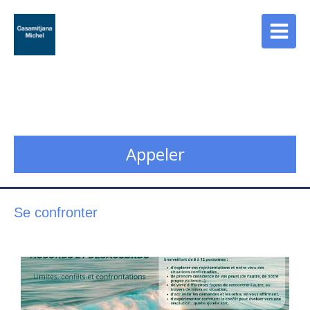
Cabinet Casamitjana
Psychopraticien - Counselor à Paris 13
Appeler
Se confronter