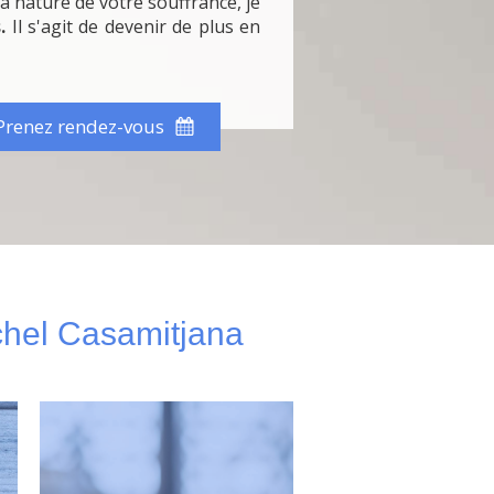
a nature de votre souffrance, je
.
Il s'agit de devenir de plus en
Prenez rendez-vous
ichel Casamitjana
Le groupe de thérapie