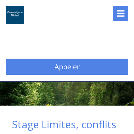
Cabinet Casamitjana
Psychopraticien - Counselor à Paris 13
Appeler
Stage Limites, conflits