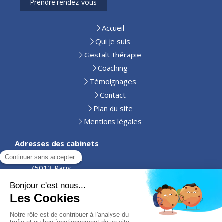
Prendre rendez-vous
Accueil
Qui je suis
Gestalt-thérapie
Coaching
Témoignages
Contact
Plan du site
Mentions légales
Adresses des cabinets
10 rue Chéreau
75013 Paris
63 rue Aglophile Fradin,
86100 Châtellerault