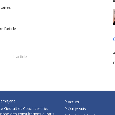
taires
re l'article
A
1 article
samitjana
Accueil
 Gestalt et Coach certifié,
Qui je suis
opose des consultations à Paris