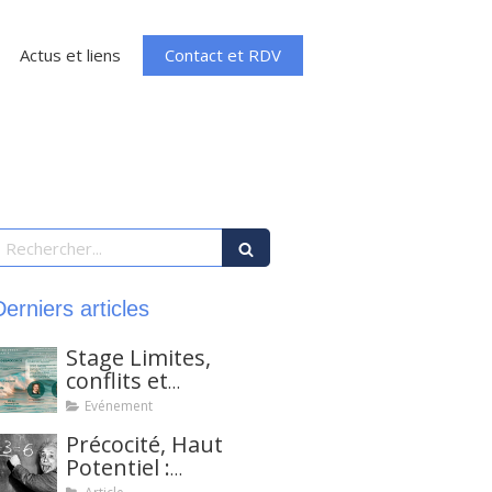
Contact et RDV
Actus et liens
echercher
Derniers articles
Stage Limites,
conflits et
confrontations
Evénement
Précocité, Haut
Potentiel :
éléments