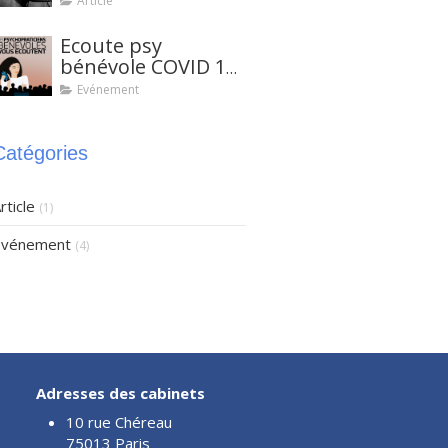
Article
Ecoute psy
bénévole COVID 19
- Les psycho-
Evénement
praticiens de la
FF2P
Catégories
rticle
(1)
Evénement
(4)
Adresses des cabinets
10 rue Chéreau
75013 Paris