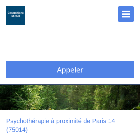
Cabinet Casamitjana
Psychopraticien - Counselor à Paris 13
Appeler
Psychothérapie à proximité de Paris 14
(75014)