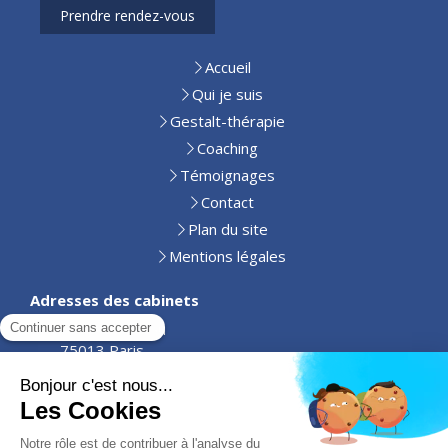
Prendre rendez-vous
Accueil
Qui je suis
Gestalt-thérapie
Coaching
Témoignages
Contact
Plan du site
Mentions légales
Adresses des cabinets
10 rue Chéreau
75013 Paris
63 rue Aglophile Fradin,
86100 Châtellerault