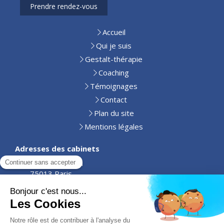
Prendre rendez-vous
Accueil
Qui je suis
Gestalt-thérapie
Coaching
Témoignages
Contact
Plan du site
Mentions légales
Adresses des cabinets
10 rue Chéreau
75013 Paris
63 rue Aglophile Fradin,
86100 Châtellerault