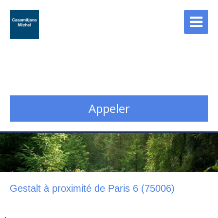
Cabinet Casamitjana
Psychopraticien - Counselor à Paris 13
Appeler
Gestalt à proximité de Paris 6 (75006)